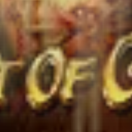
a Online di Jakarta Harga
rn yang memberikan pengalaman shopping nyaman, prakt
butuhan rumah tangga, aksesoris, hingga produk lifesty
TO juga menghadirkan berbagai promo menarik yang m
pat dan aman membuat pengalaman belanja menjadi lebi
oduk pilihan mereka dengan lebih mudah dan efisien.
rbaik melalui platform yang modern dan user friendl
 tepat untuk menikmati pengalaman belanja online terba