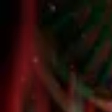
Daftar
Masuk
casino
Cari Permainan
clash of clans super scatter super rich
duck hunters
plinko+
koi gate
limbo+
crash game
for you
slot
live casino
4
arcade
fishing
2603
635
104
21
Provider :
Spade Gaming
Filter :
TERKENAL
Legacy Of Kong Maxways
Spade Gaming
Gold Panther Maxways
Spade Gaming