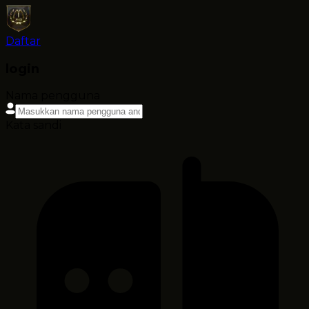
Daftar
login
Nama pengguna
Kata sandi