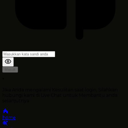
Masuk
*
Jika Anda mengalami Kesulitan saat login, Silahkan
hubungi kami di Live Chat untuk Membantu anda
selanjutnya
home