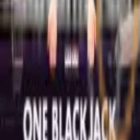
Selain menawarkan harga hemat setiap hari,
MCDTOTO juga menghadirkan berbagai promo
menarik yang membantu pelanggan mendapatkan
produk favorit dengan penawaran terbaik. Proses
transaksi yang cepat dan aman membuat
pengalaman belanja menjadi lebih nyaman tanpa
ribet. Ditambah dengan layanan pengiriman yang
cepat, pelanggan dapat menikmati produk pilihan
mereka dengan lebih mudah dan efisien.
MCDTOTO terus berkomitmen memberikan
pelayanan terbaik melalui platform yang modern dan
user friendly. Dengan dukungan sistem belanja yang
aman serta pilihan produk yang lengkap, MCDTOTO
menjadi pilihan tepat untuk menikmati pengalaman
belanja online terbaik di Jakarta setiap hari.
Lihat Semua
home