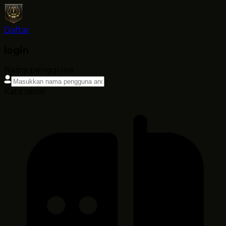
Daftar
login
Nama pengguna
Kata sandi