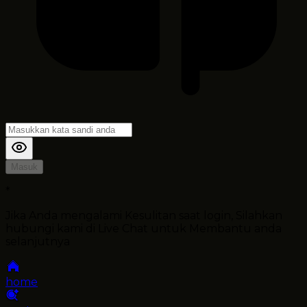
Masuk
*
Jika Anda mengalami Kesulitan saat login, Silahkan
hubungi kami di Live Chat untuk Membantu anda
selanjutnya
home