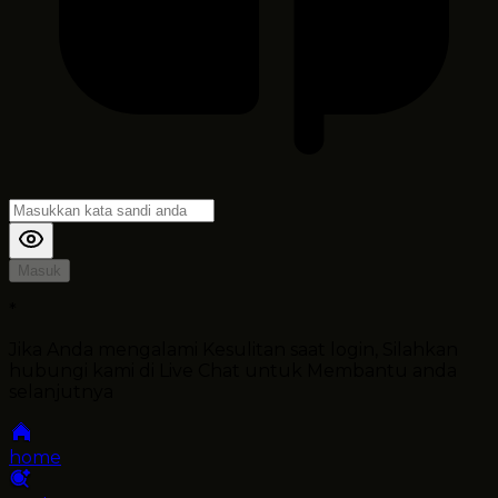
Masuk
*
Jika Anda mengalami Kesulitan saat login, Silahkan
hubungi kami di Live Chat untuk Membantu anda
selanjutnya
home