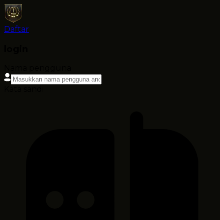
Daftar
login
Nama pengguna
Kata sandi