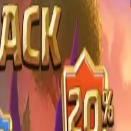
rlaku hanya untuk member yang bermain menggunaka
tung! Nikmati BONUS 10% setiap kali deposit har' ...'
N LXGROUP 🎉 Mulai 01 Agustus 2026, lomba Harian 3
IC
uk semua member baru & lama! Nikmati 17x Putaran' ..