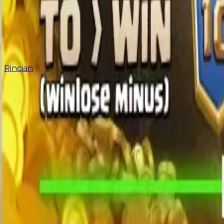
Info Cashback untuk MEMBER setia LXGROUP! Cashback
Rincian
CASHBACK SPESIAL - SUPER RICH
Cashback Spesial – Super Rich Promosi Cashback ini h
Rincian
MCDTOTO | Platform Belanj
MCDTOTO hadir sebagai platform belanja online mode
Dengan berbagai pilihan produk mulai dari fashion, ke
yang mudah diakses kapan saja.
Selain menawarkan harga hemat setiap hari, MCDTO
dengan penawaran terbaik. Proses transaksi yang ce
pengiriman yang cepat, pelanggan dapat menikmati pr