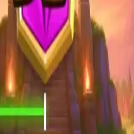
..'
 Hemat Setiap Hari
is, dan terpercaya untuk masyarakat Jakarta.
le terbaru, MCDTOTO menjadi solusi belanja online
embantu pelanggan mendapatkan produk favorit
h nyaman tanpa ribet. Ditambah dengan layanan