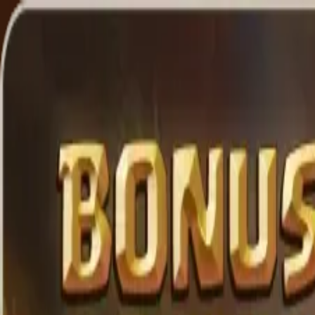
Daftar
Masuk
promotion
Promosi Semua
Category :
Semua
EVENT SPECIAL KEMERDEKAAN
🎉 EVENT SPECIAL KEMERDEKAAN 🎉 Rayakan Hari Kem
Rincian
LUCKYSPIN!! RODA BONUS MING
🎡 LUCKYSPIN!! RODA BONUS MINGGUAN – KLAIM SENDIRI
Rincian
BONUS KHUSUS APK