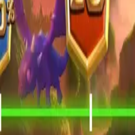
 Pragmatic Play Kekalahan Rp200.000 – Rp999.999 →' .
anya untuk: • PERMAINAN: Semua Game Provider Sup' ...'
a Online di Jakarta Harga
rn yang memberikan pengalaman shopping nyaman, prakt
butuhan rumah tangga, aksesoris, hingga produk lifesty
TO juga menghadirkan berbagai promo menarik yang m
pat dan aman membuat pengalaman belanja menjadi lebi
oduk pilihan mereka dengan lebih mudah dan efisien.