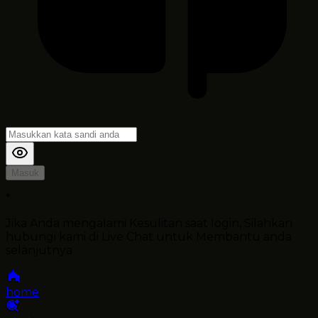
Masuk
*
Jika Anda mengalami Kesulitan saat login, Silahkan
hubungi kami di Live Chat untuk Membantu anda
selanjutnya
home