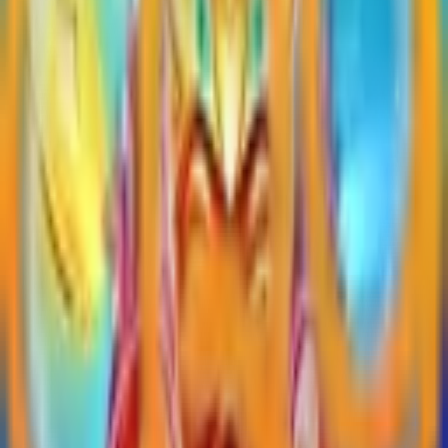
CaiShen Fishing
JDB
Fishing Disco
JDB
Dragon master
JDB
Fishing YiLuFa
JDB
Five Dragons Fishing
JDB
Dinosaur Tycoon II
Jili
Happy Fishing
Jili
Oneshot Fishing
CQ9
Royal Fishing
Jili
Jack Pot Fishing
Jili
All-star Fishing
Jili
Mega Fishing
Jili
Boom Legend
Jili
Dragon Fortune
Jili
Dinosaur Tycoon
Jili
Bombing Fishing
Jili
Hero Fishing
CQ9
21
/
21
Game
Page
1
of
1
MCDTOTO | Platform