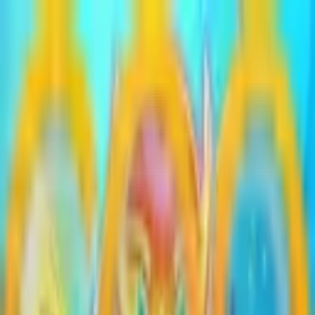
Daftar
Masuk
casino
Cari Permainan
crazy time
duck hunters
fire in the hole 3
clash of clans super rich
limbo+
crash game
for you
slot
live casino
4
arcade
fishing
2603
635
104
21
Provider :
All
Fishing God
Spade Gaming
Alien Hunter
Spade Gaming
Fishing War
Spade Gaming
Zombie Party
Spade Gaming