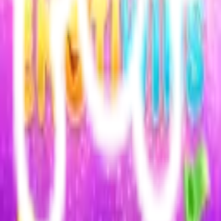
Selain menawarkan harga hemat setiap hari,
MCDTOTO juga menghadirkan berbagai promo
menarik yang membantu pelanggan mendapatkan
produk favorit dengan penawaran terbaik. Proses
transaksi yang cepat dan aman membuat
pengalaman belanja menjadi lebih nyaman tanpa
ribet. Ditambah dengan layanan pengiriman yang
cepat, pelanggan dapat menikmati produk pilihan
mereka dengan lebih mudah dan efisien.
MCDTOTO terus berkomitmen memberikan
pelayanan terbaik melalui platform yang modern dan
user friendly. Dengan dukungan sistem belanja yang
aman serta pilihan produk yang lengkap, MCDTOTO
menjadi pilihan tepat untuk menikmati pengalaman
belanja online terbaik di Jakarta setiap hari.
Lihat Semua
home