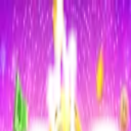
Daftar
Masuk
casino
Cari Permainan
lightning roulette
plinko+
lightning baccarat
all stars - world cup 2026
limbo+
crash game
for you
slot
live casino
4
arcade
fishing
2603
635
104
21
Provider :
PP POP
Filter :
TERKENAL
Gates of Olympus POP
PP POP
Olympus Wins
PP POP