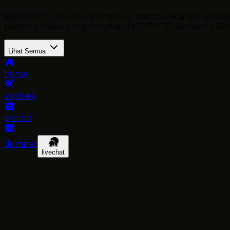
MCDTOTO terus berkomitmen memberikan pelayanan te
pilihan produk yang lengkap, MCDTOTO menjadi pilihan
Lihat Semua
home
explore
promo
dompet
livechat