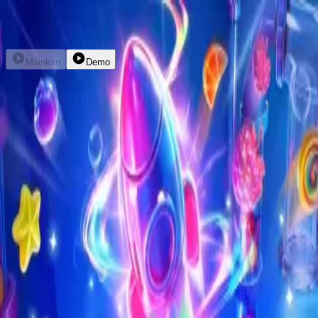
Daftar
Masuk
Mainkan
Demo
Sweet Burst
fatpanda
kembali
MCDTOTO | Platform
Belanja Online di Jakarta
Harga Hemat Setiap Hari
MCDTOTO hadir sebagai platform belanja online
modern yang memberikan pengalaman shopping
nyaman, praktis, dan terpercaya untuk masyarakat
Jakarta. Dengan berbagai pilihan produk mulai dari
fashion, kebutuhan rumah tangga, aksesoris, hingga
produk lifestyle terbaru, MCDTOTO menjadi solusi