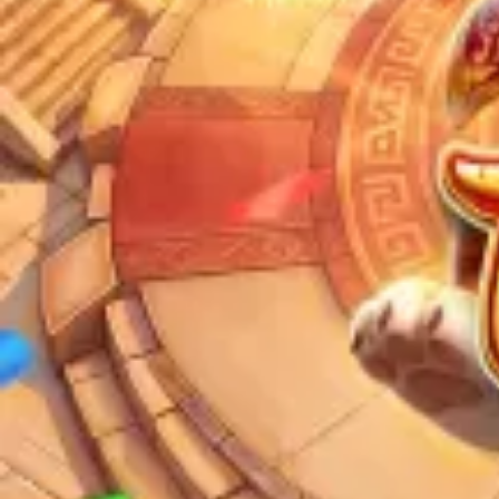
MCDTOTO terus berkomitmen memberikan pelayanan te
pilihan produk yang lengkap, MCDTOTO menjadi pilihan
Lihat Semua
home
explore
promo
dompet
livechat