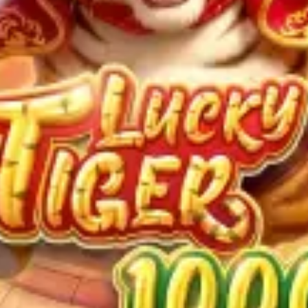
rbaik melalui platform yang modern dan user friendl
 tepat untuk menikmati pengalaman belanja online terba