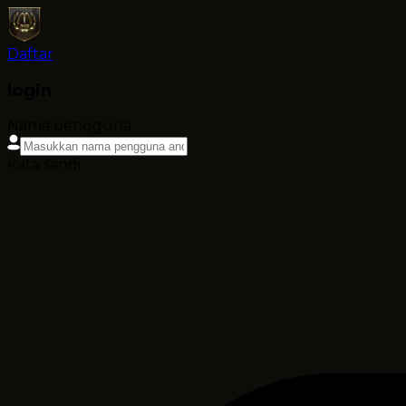
Daftar
login
Nama pengguna
Kata sandi