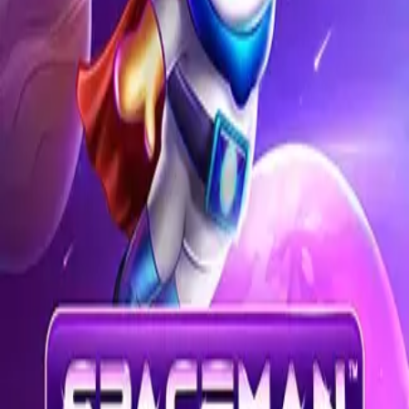
belanja online yang mudah diakses kapan saja.
Selain menawarkan harga hemat setiap hari,
MCDTOTO juga menghadirkan berbagai promo
menarik yang membantu pelanggan mendapatkan
produk favorit dengan penawaran terbaik. Proses
transaksi yang cepat dan aman membuat
pengalaman belanja menjadi lebih nyaman tanpa
ribet. Ditambah dengan layanan pengiriman yang
cepat, pelanggan dapat menikmati produk pilihan
mereka dengan lebih mudah dan efisien.
MCDTOTO terus berkomitmen memberikan
pelayanan terbaik melalui platform yang modern dan
user friendly. Dengan dukungan sistem belanja yang
aman serta pilihan produk yang lengkap, MCDTOTO
menjadi pilihan tepat untuk menikmati pengalaman
belanja online terbaik di Jakarta setiap hari.
Lihat Semua