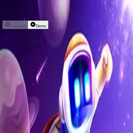
Daftar
Masuk
Mainkan
Demo
Spaceman
pragmatic
kembali
MCDTOTO | Platform
Belanja Online di Jakarta
Harga Hemat Setiap Hari
MCDTOTO hadir sebagai platform belanja online
modern yang memberikan pengalaman shopping
nyaman, praktis, dan terpercaya untuk masyarakat
Jakarta. Dengan berbagai pilihan produk mulai dari
fashion, kebutuhan rumah tangga, aksesoris, hingga
produk lifestyle terbaru, MCDTOTO menjadi solusi