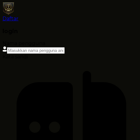
Daftar
login
Nama pengguna
Kata sandi