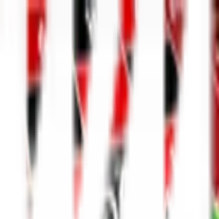
Daftar
Masuk
casino
Cari Permainan
world cup 2026
spire+
super sic bo
crazy time
koi gate
crash game
for you
slot
live casino
4
arcade
fishing
2603
635
104
21
Provider :
World Match
Filter :
TERKENAL
American Roulette -Privee
World Match
American Roulette -Pro
World Match