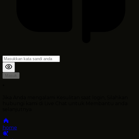
Masuk
*
Jika Anda mengalami Kesulitan saat login, Silahkan
hubungi kami di Live Chat untuk Membantu anda
selanjutnya
home