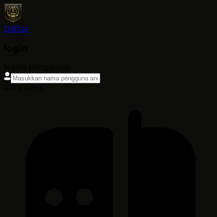
Daftar
login
Nama pengguna
Kata sandi