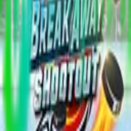
Selain menawarkan harga hemat setiap hari,
MCDTOTO juga menghadirkan berbagai promo
menarik yang membantu pelanggan mendapatkan
produk favorit dengan penawaran terbaik. Proses
transaksi yang cepat dan aman membuat
pengalaman belanja menjadi lebih nyaman tanpa
ribet. Ditambah dengan layanan pengiriman yang
cepat, pelanggan dapat menikmati produk pilihan
mereka dengan lebih mudah dan efisien.
MCDTOTO terus berkomitmen memberikan
pelayanan terbaik melalui platform yang modern dan
user friendly. Dengan dukungan sistem belanja yang
aman serta pilihan produk yang lengkap, MCDTOTO
menjadi pilihan tepat untuk menikmati pengalaman
belanja online terbaik di Jakarta setiap hari.
Lihat Semua
home