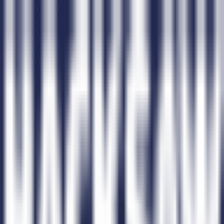
Daftar
Masuk
casino
Cari Permainan
crazy time
plinko+
spire+
koi gate
lightning roulette
crash game
for you
slot
live casino
4
arcade
fishing
2603
635
104
21
Provider :
Hacksaw
Filter :
TERKENAL
Baccarat
Hacksaw
Speed Crash
Hacksaw