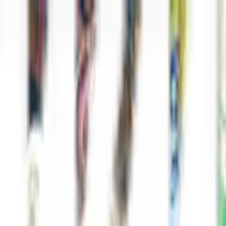
Daftar
Masuk
casino
Cari Permainan
all stars - world cup 2026
tombstone rip
world cup 2026
limbo+
spire+
crash game
for you
slot
live casino
4
arcade
fishing
2603
635
104
21
Provider :
World Match
Filter :
TERKENAL
EL SUEÑO DE ANTONIO Y ERANDI
World Match
Dynamite Jack
World Match