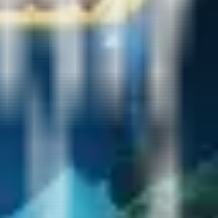
 Hemat Setiap Hari
is, dan terpercaya untuk masyarakat Jakarta.
le terbaru, MCDTOTO menjadi solusi belanja online
embantu pelanggan mendapatkan produk favorit
h nyaman tanpa ribet. Ditambah dengan layanan
y. Dengan dukungan sistem belanja yang aman serta
ik di Jakarta setiap hari.