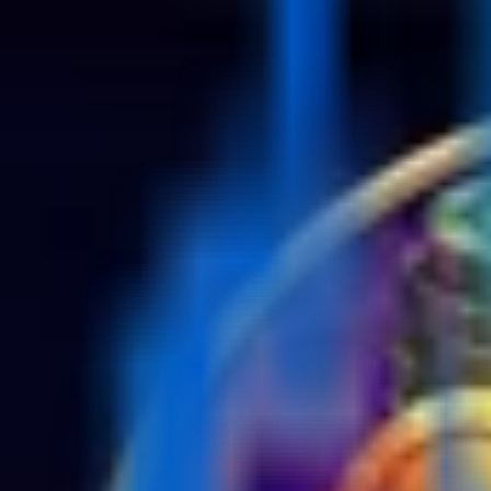
Daftar
Masuk
casino
Cari Permainan
world cup 2026
clash of clans super scatter super rich
clash of clans super rich
spire+
mines+
crash game
for you
slot
live casino
4
arcade
fishing
2603
635
104
21
Provider :
568WIN Games
Filter :
TERKENAL
American Roulette
568WIN Games
Classic Baccarat
568WIN Games