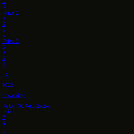
0
Prize
2
9
6
5
5
Prize
3
5
9
6
9
TX
1052
texas day
Rabu, 05 Agu
24.34
Prize
1
7
4
0