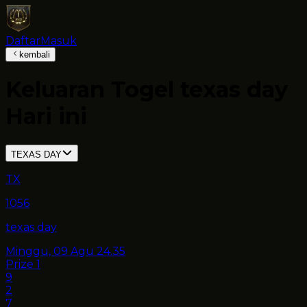
Daftar
Masuk
kembali
Keluaran Togel
texas day
Hari ini
TEXAS DAY
TX
1056
texas day
Minggu, 09 Agu
24.35
Prize
1
9
2
7