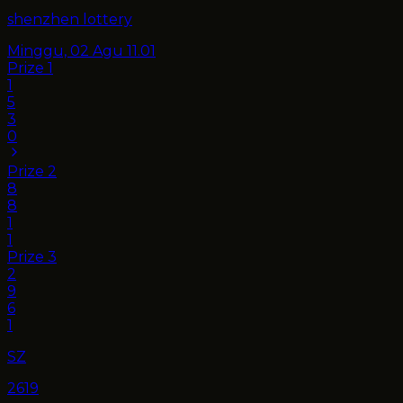
shenzhen lottery
Minggu, 02 Agu
11.01
Prize
1
1
5
3
0
Prize
2
8
8
1
1
Prize
3
2
9
6
1
SZ
2619