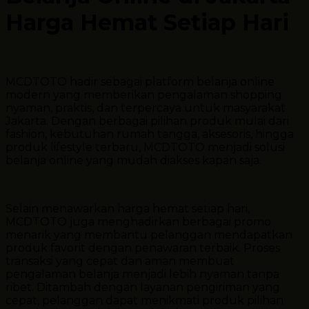
Harga Hemat Setiap Hari
MCDTOTO hadir sebagai platform belanja online
modern yang memberikan pengalaman shopping
nyaman, praktis, dan terpercaya untuk masyarakat
Jakarta. Dengan berbagai pilihan produk mulai dari
fashion, kebutuhan rumah tangga, aksesoris, hingga
produk lifestyle terbaru, MCDTOTO menjadi solusi
belanja online yang mudah diakses kapan saja.
Selain menawarkan harga hemat setiap hari,
MCDTOTO juga menghadirkan berbagai promo
menarik yang membantu pelanggan mendapatkan
produk favorit dengan penawaran terbaik. Proses
transaksi yang cepat dan aman membuat
pengalaman belanja menjadi lebih nyaman tanpa
ribet. Ditambah dengan layanan pengiriman yang
cepat, pelanggan dapat menikmati produk pilihan