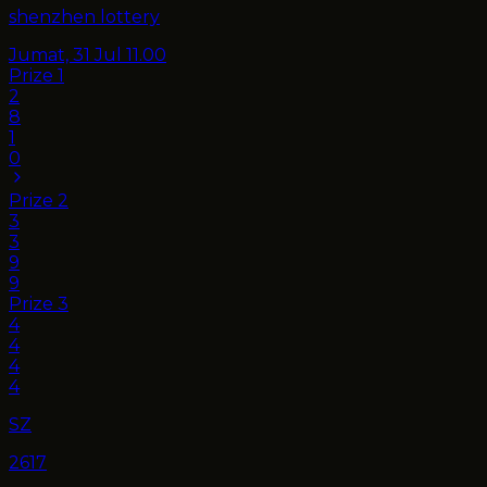
shenzhen lottery
Jumat, 31 Jul
11.00
Prize
1
2
8
1
0
Prize
2
3
3
9
9
Prize
3
4
4
4
4
SZ
2617