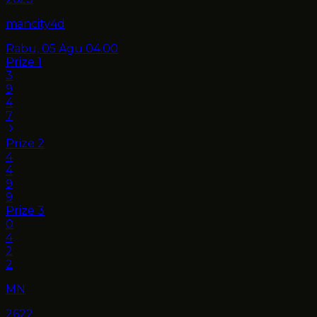
mancity4d
Rabu, 05 Agu
04.00
Prize
1
3
9
4
7
Prize
2
4
4
9
9
Prize
3
0
4
2
2
MN
2622