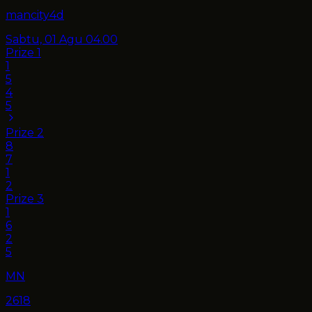
mancity4d
Sabtu, 01 Agu
04.00
Prize
1
1
5
4
5
Prize
2
8
7
1
2
Prize
3
1
6
2
5
MN
2618