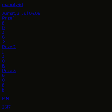
mancity4d
Jumat, 31 Jul
04.06
Prize
1
6
0
3
8
Prize
2
1
3
0
8
Prize
3
8
0
6
6
MN
2617