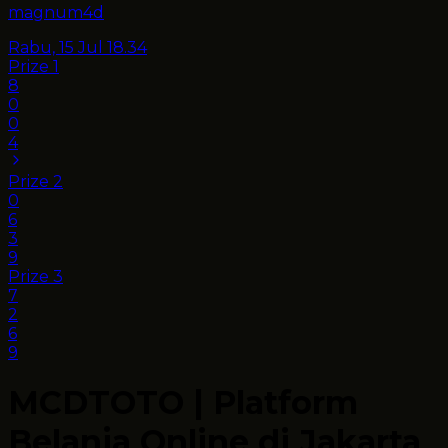
magnum4d
Rabu, 15 Jul
18.34
Prize
1
8
0
0
4
Prize
2
0
6
3
9
Prize
3
7
2
6
9
MCDTOTO | Platform
Belanja Online di Jakarta