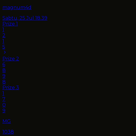
magnum4d
Sabtu, 25 Jul
18.39
Prize
1
1
2
1
5
Prize
2
6
8
9
8
Prize
3
1
7
0
9
MG
1038