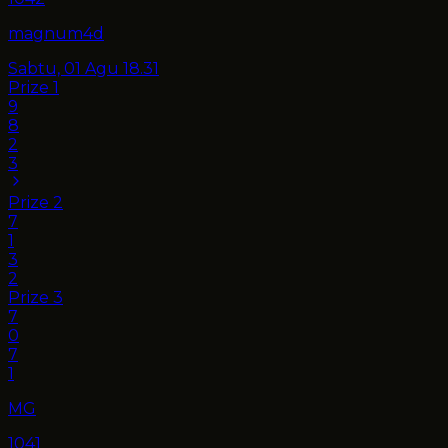
magnum4d
Sabtu, 01 Agu
18.31
Prize
1
9
8
2
3
Prize
2
7
1
3
2
Prize
3
7
0
7
1
MG
1041