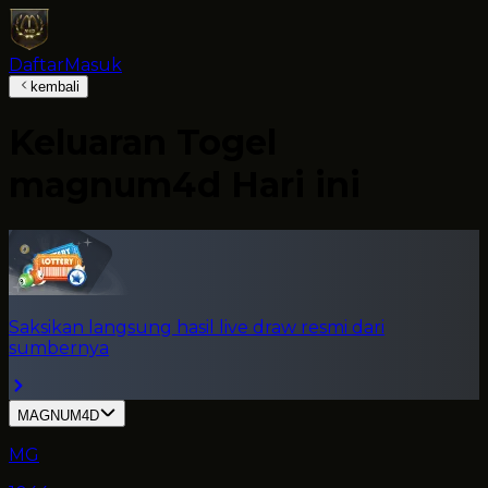
Daftar
Masuk
kembali
Keluaran Togel
magnum4d
Hari ini
Saksikan langsung hasil live draw resmi dari
sumbernya
MAGNUM4D
MG