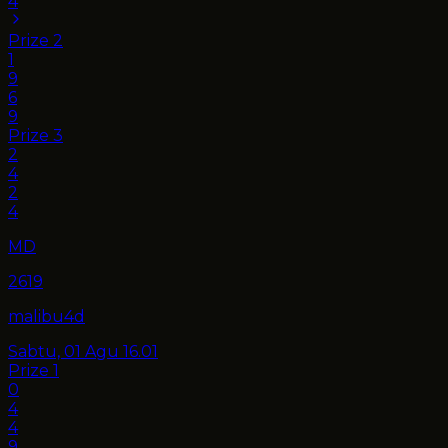
4
Prize
2
1
9
6
9
Prize
3
2
4
2
4
MD
2619
malibu4d
Sabtu, 01 Agu
16.01
Prize
1
0
4
4
9