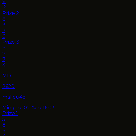
8
Prize
2
8
3
3
6
Prize
3
9
7
7
4
MD
2620
malibu4d
Minggu, 02 Agu
16.03
Prize
1
5
8
9