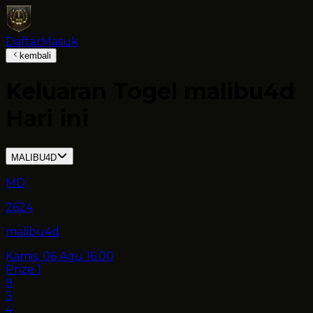
Daftar
Masuk
kembali
Keluaran Togel
malibu4d
Hari ini
MALIBU4D
MD
2624
malibu4d
Kamis, 06 Agu
16.00
Prize
1
9
3
4