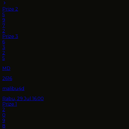
Prize
2
5
9
7
2
Prize
3
6
3
2
5
MD
2616
malibu4d
Rabu, 29 Jul
16.00
Prize
1
2
0
9
8