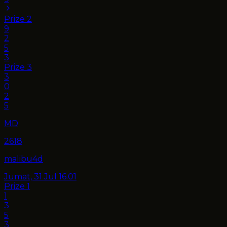
Prize
2
9
2
5
3
Prize
3
3
0
2
5
MD
2618
malibu4d
Jumat, 31 Jul
16.01
Prize
1
1
3
5
3