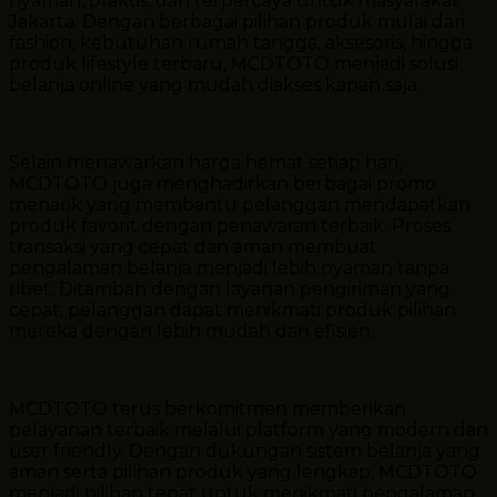
nyaman, praktis, dan terpercaya untuk masyarakat
Jakarta. Dengan berbagai pilihan produk mulai dari
fashion, kebutuhan rumah tangga, aksesoris, hingga
produk lifestyle terbaru, MCDTOTO menjadi solusi
belanja online yang mudah diakses kapan saja.
Selain menawarkan harga hemat setiap hari,
MCDTOTO juga menghadirkan berbagai promo
menarik yang membantu pelanggan mendapatkan
produk favorit dengan penawaran terbaik. Proses
transaksi yang cepat dan aman membuat
pengalaman belanja menjadi lebih nyaman tanpa
ribet. Ditambah dengan layanan pengiriman yang
cepat, pelanggan dapat menikmati produk pilihan
mereka dengan lebih mudah dan efisien.
MCDTOTO terus berkomitmen memberikan
pelayanan terbaik melalui platform yang modern dan
user friendly. Dengan dukungan sistem belanja yang
aman serta pilihan produk yang lengkap, MCDTOTO
menjadi pilihan tepat untuk menikmati pengalaman