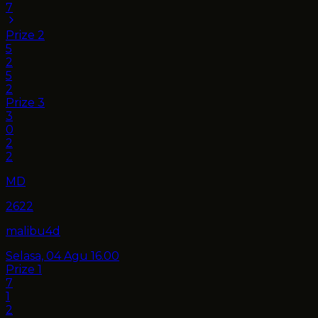
7
Prize
2
5
2
5
2
Prize
3
3
0
2
2
MD
2622
malibu4d
Selasa, 04 Agu
16.00
Prize
1
7
1
2