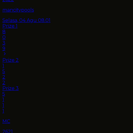
mancitypools
Selasa, 04 Agu
08.01
Prize
1
8
0
3
9
Prize
2
1
5
2
2
Prize
3
5
1
1
1
MC
2621