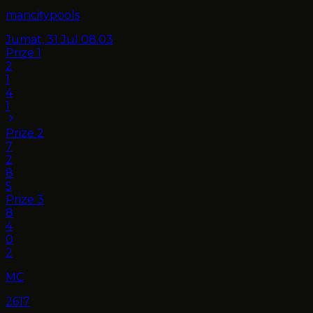
mancitypools
Jumat, 31 Jul
08.03
Prize
1
2
1
4
1
Prize
2
7
2
8
5
Prize
3
8
4
0
2
MC
2617