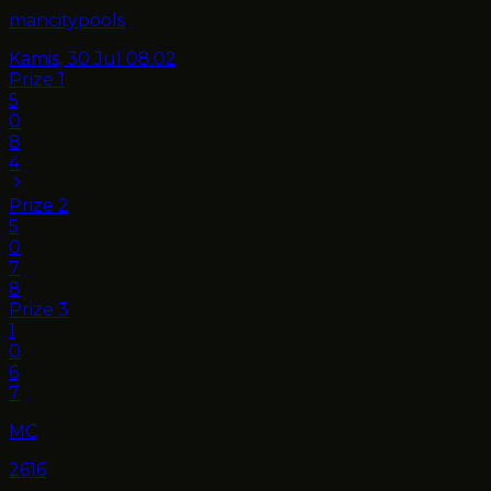
mancitypools
Kamis, 30 Jul
08.02
Prize
1
5
0
8
4
Prize
2
5
0
7
8
Prize
3
1
0
6
7
MC
2616