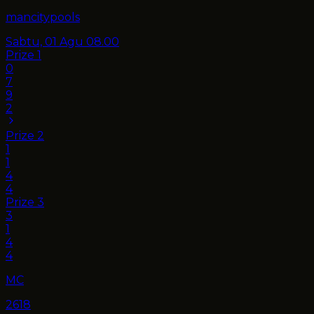
mancitypools
Sabtu, 01 Agu
08.00
Prize
1
0
7
9
2
Prize
2
1
1
4
4
Prize
3
3
1
4
4
MC
2618