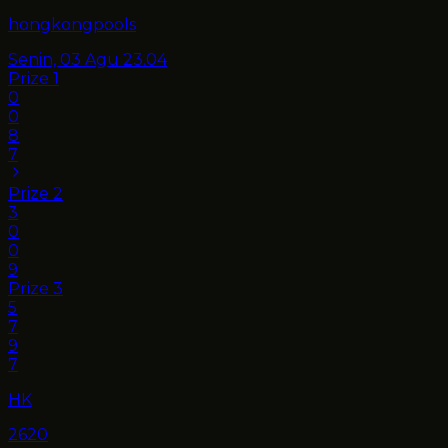
hongkongpools
Senin, 03 Agu
23.04
Prize
1
0
0
8
7
Prize
2
3
0
0
9
Prize
3
5
7
9
7
HK
2620