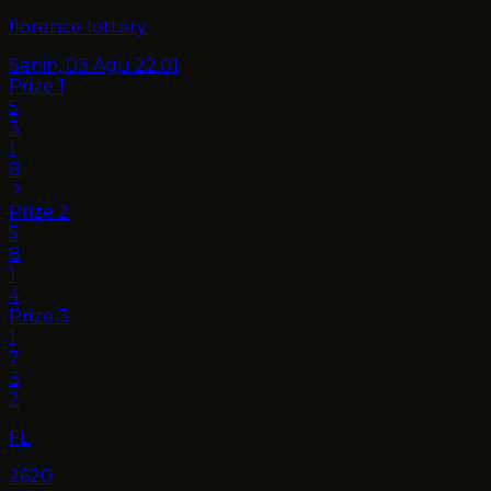
florence lottery
Senin, 03 Agu
22.01
Prize
1
5
3
1
8
Prize
2
5
8
1
4
Prize
3
1
7
3
2
FL
2620