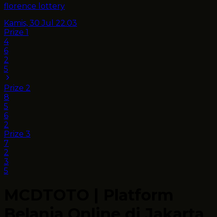
florence lottery
Kamis, 30 Jul
22.03
Prize
1
4
6
2
5
Prize
2
8
5
6
2
Prize
3
7
2
3
5
MCDTOTO | Platform
Belanja Online di Jakarta