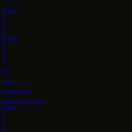
Prize
2
5
6
5
2
Prize
3
9
9
5
7
AP
2618
ankarapools
Jumat, 31 Jul
18.01
Prize
1
1
6
5
7