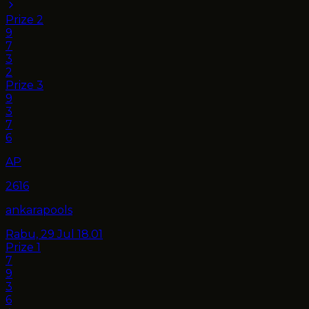
Prize
2
9
7
3
2
Prize
3
9
3
7
6
AP
2616
ankarapools
Rabu, 29 Jul
18.01
Prize
1
7
9
3
6