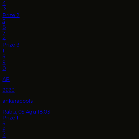
4
Prize
2
5
8
7
4
Prize
3
1
5
9
0
AP
2623
ankarapools
Rabu, 05 Agu
18.03
Prize
1
5
6
4