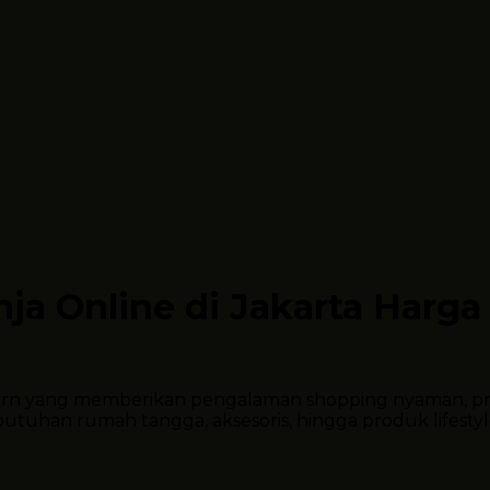
a Online di Jakarta Harga
rn yang memberikan pengalaman shopping nyaman, prakt
butuhan rumah tangga, aksesoris, hingga produk lifesty