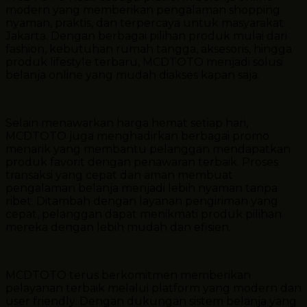
modern yang memberikan pengalaman shopping
nyaman, praktis, dan terpercaya untuk masyarakat
Jakarta. Dengan berbagai pilihan produk mulai dari
fashion, kebutuhan rumah tangga, aksesoris, hingga
produk lifestyle terbaru, MCDTOTO menjadi solusi
belanja online yang mudah diakses kapan saja.
Selain menawarkan harga hemat setiap hari,
MCDTOTO juga menghadirkan berbagai promo
menarik yang membantu pelanggan mendapatkan
produk favorit dengan penawaran terbaik. Proses
transaksi yang cepat dan aman membuat
pengalaman belanja menjadi lebih nyaman tanpa
ribet. Ditambah dengan layanan pengiriman yang
cepat, pelanggan dapat menikmati produk pilihan
mereka dengan lebih mudah dan efisien.
MCDTOTO terus berkomitmen memberikan
pelayanan terbaik melalui platform yang modern dan
user friendly. Dengan dukungan sistem belanja yang