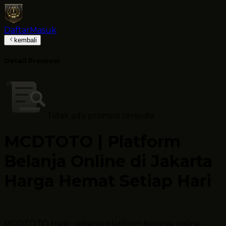
Daftar
Masuk
kembali
Detail Promosi
Tidak ada promosi tersedia
MCDTOTO | Platform
Belanja Online di Jakarta
Harga Hemat Setiap Hari
MCDTOTO hadir sebagai platform belanja online