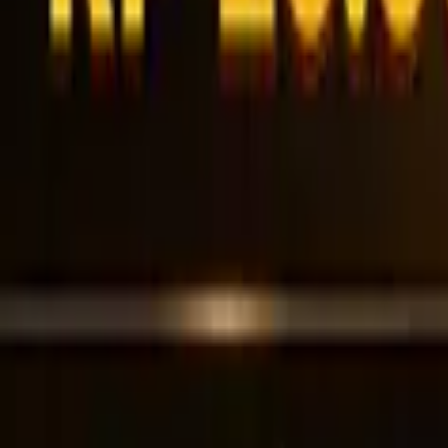
- HIBURAN - 150.000
- HIBURAN - 150.000
*- JUARA PRIZE 4: Rp800.000
- HIBURAN - 100.000
- HIBURAN - 100.000
- HIBURAN - 100.000