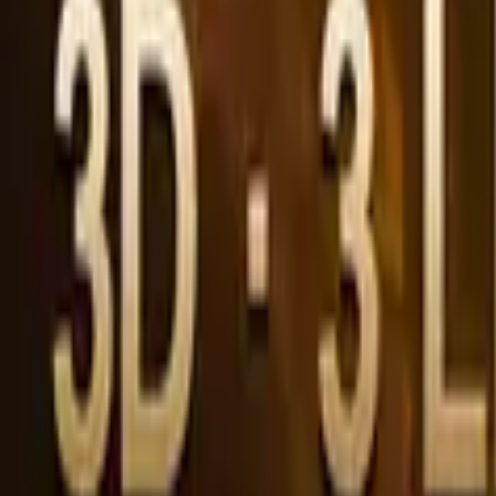
Pasaran SYDNEYPOOLS & HONGKONGPOOLS
⚠️CATATAN PENTING
Lomba ini hanya berlaku untuk BO resmi LXGROU
📣JOIN GRUP LOMBA:
LXGROUP OFFICIAL TELEGRAM GROUP