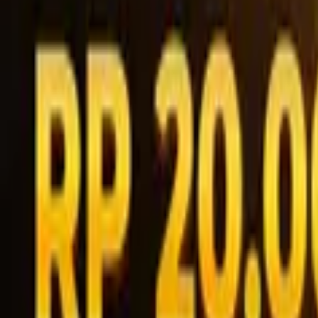
- HIBURAN - 200.000
- HIBURAN - 200.000
*- JUARA PRIZE 3: Rp900.000
- HIBURAN - 150.000
- HIBURAN - 150.000
- HIBURAN - 150.000
- HIBURAN - 150.000