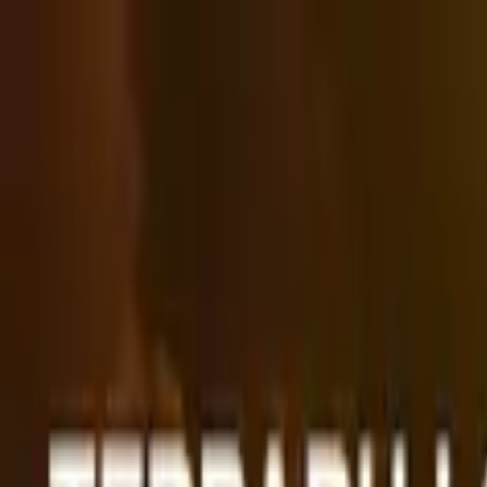
Daftar
Masuk
kembali
Detail Promosi
LOMBA HARIAN 3D-3LINE
🎉 INFO TERBARU LOMBA HARIAN LXGROUP 🎉
Mulai 01 Agustus 2026, lomba Harian 3D-3Line LXG