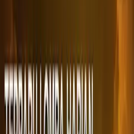
LXGROUP hadir dengan total hadiah
Rp.20.000.000!
Lomba ini akan diadakan di 2 pasaran ternama :
*- SYDNEYPOOLS
*- HONGKONGPOOLS