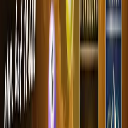
- HIBURAN - 200.000
- HIBURAN - 200.000
- HIBURAN - 200.000
*- JUARA PRIZE 3: Rp900.000
- HIBURAN - 150.000
- HIBURAN - 150.000