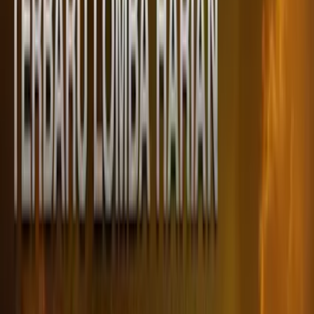
SISTEM LOMBA HARIAN
Lomba menggunakan sistem menebak 3D-3Line.
Pasaran SYDNEYPOOLS & HONGKONGPOOLS
⚠️CATATAN PENTING
Lomba ini hanya berlaku untuk BO resmi
LXGROUP
📣JOIN GRUP LOMBA: