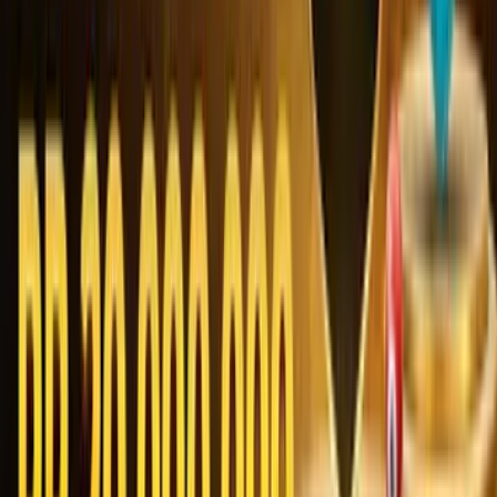
SYARAT & KETENTUAN LOMBA :
- Wajib memiliki User ID di BO ( CONTOH LXTOTO
)
- Minimal transaksi betting Rp10.000 Permainan
2D 3D 4D (setelah potong diskon) di pasaran
yang dilombakan.
- Wajib melakukan deposit dengan minimal
deposit Rp10.000 , Deposit harus dilakukan
sebelum lomba ditutup
- Peserta yang mengikuti Lomba Sydneypools
wajib melakukan 1 (satu) kali deposit sesuai