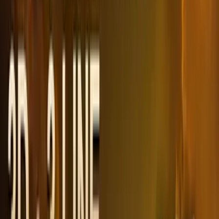
LXGROUP OFFICIAL TELEGRAM GROUP
-Link Group : t.me/lombaharianlxgroup ( ROOM
LOMBA HARIAN LXGROUP )
🕑 JAM BUKA & TUTUP PASARAN
- Sydneypools : Buka 08:00 WIB – Tutup 13:00
WIB
- Hongkongpools : Buka 17:00 WIB – Tutup 22:00
WIB
HADIAH LOMBA 3D-3LINE (Min. Bet Rp10.000)