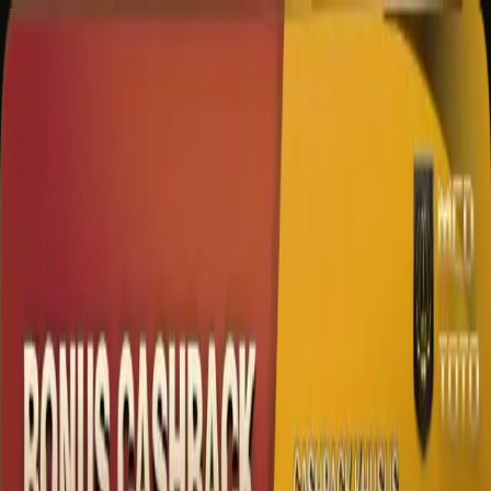
Daftar
Masuk
kembali
Detail Promosi
Info Cashback
untuk
MEMBER
setia
LXGROUP!
Cashback Pragmatic Play
Kekalahan
Rp200.000 – Rp999.999
→
Cashback 10%
Kekalahan
Rp1.000.000 – Rp4.999.999
→ Cashback 15%
Kekalahan
Rp5.000.000 ke atas
→ Cashback
20%