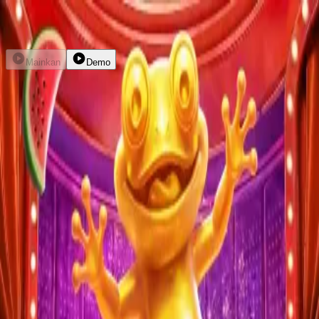
Daftar
Masuk
Mainkan
Demo
Wealthy Frog
fatpanda
kembali
MCDTOTO | Platform
Belanja Online di Jakarta
Harga Hemat Setiap Hari
MCDTOTO hadir sebagai platform belanja online
modern yang memberikan pengalaman shopping
nyaman, praktis, dan terpercaya untuk masyarakat
Jakarta. Dengan berbagai pilihan produk mulai dari
fashion, kebutuhan rumah tangga, aksesoris, hingga
produk lifestyle terbaru, MCDTOTO menjadi solusi