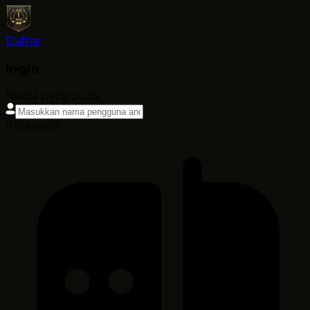
Daftar
login
Nama pengguna
Kata sandi