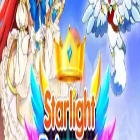
belanja online yang mudah diakses kapan saja.
Selain menawarkan harga hemat setiap hari,
MCDTOTO juga menghadirkan berbagai promo
menarik yang membantu pelanggan mendapatkan
produk favorit dengan penawaran terbaik. Proses
transaksi yang cepat dan aman membuat
pengalaman belanja menjadi lebih nyaman tanpa
ribet. Ditambah dengan layanan pengiriman yang
cepat, pelanggan dapat menikmati produk pilihan
mereka dengan lebih mudah dan efisien.
MCDTOTO terus berkomitmen memberikan
pelayanan terbaik melalui platform yang modern dan
user friendly. Dengan dukungan sistem belanja yang
aman serta pilihan produk yang lengkap, MCDTOTO
menjadi pilihan tepat untuk menikmati pengalaman
belanja online terbaik di Jakarta setiap hari.
Lihat Semua