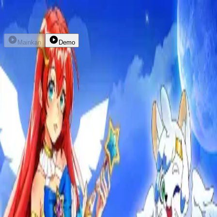
Daftar
Masuk
Mainkan
Demo
Starlight Princess
pragmatic
kembali
MCDTOTO | Platform
Belanja Online di Jakarta
Harga Hemat Setiap Hari
MCDTOTO hadir sebagai platform belanja online
modern yang memberikan pengalaman shopping
nyaman, praktis, dan terpercaya untuk masyarakat
Jakarta. Dengan berbagai pilihan produk mulai dari
fashion, kebutuhan rumah tangga, aksesoris, hingga
produk lifestyle terbaru, MCDTOTO menjadi solusi