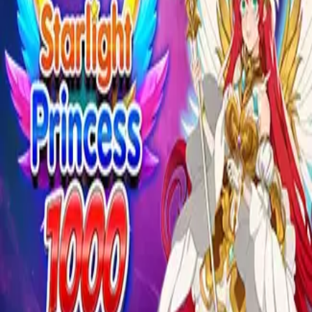
belanja online yang mudah diakses kapan saja.
Selain menawarkan harga hemat setiap hari,
MCDTOTO juga menghadirkan berbagai promo
menarik yang membantu pelanggan mendapatkan
produk favorit dengan penawaran terbaik. Proses
transaksi yang cepat dan aman membuat
pengalaman belanja menjadi lebih nyaman tanpa
ribet. Ditambah dengan layanan pengiriman yang
cepat, pelanggan dapat menikmati produk pilihan
mereka dengan lebih mudah dan efisien.
MCDTOTO terus berkomitmen memberikan
pelayanan terbaik melalui platform yang modern dan
user friendly. Dengan dukungan sistem belanja yang
aman serta pilihan produk yang lengkap, MCDTOTO
menjadi pilihan tepat untuk menikmati pengalaman
belanja online terbaik di Jakarta setiap hari.
Lihat Semua