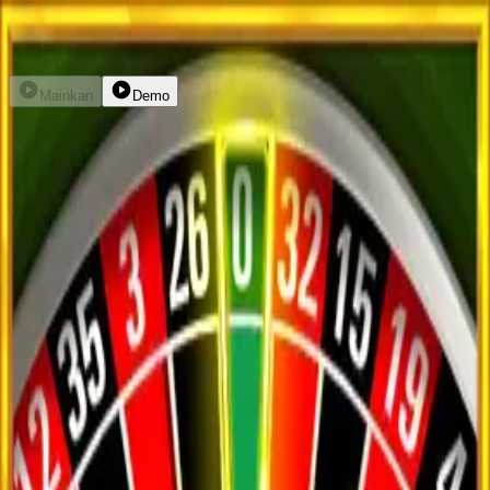
Daftar
Masuk
Mainkan
Demo
Roulette
pragmatic
kembali
MCDTOTO | Platform
Belanja Online di Jakarta
Harga Hemat Setiap Hari
MCDTOTO hadir sebagai platform belanja online
modern yang memberikan pengalaman shopping
nyaman, praktis, dan terpercaya untuk masyarakat
Jakarta. Dengan berbagai pilihan produk mulai dari
fashion, kebutuhan rumah tangga, aksesoris, hingga
produk lifestyle terbaru, MCDTOTO menjadi solusi