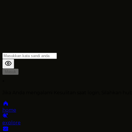
Masuk
*
Jika Anda mengalami Kesulitan saat login, Silahkan h
home
explore