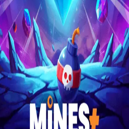
belanja online yang mudah diakses kapan saja.
Selain menawarkan harga hemat setiap hari,
MCDTOTO juga menghadirkan berbagai promo
menarik yang membantu pelanggan mendapatkan
produk favorit dengan penawaran terbaik. Proses
transaksi yang cepat dan aman membuat
pengalaman belanja menjadi lebih nyaman tanpa
ribet. Ditambah dengan layanan pengiriman yang
cepat, pelanggan dapat menikmati produk pilihan
mereka dengan lebih mudah dan efisien.
MCDTOTO terus berkomitmen memberikan
pelayanan terbaik melalui platform yang modern dan
user friendly. Dengan dukungan sistem belanja yang
aman serta pilihan produk yang lengkap, MCDTOTO
menjadi pilihan tepat untuk menikmati pengalaman
belanja online terbaik di Jakarta setiap hari.
Lihat Semua