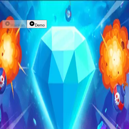
Daftar
Masuk
Mainkan
Demo
Mines+
pragmatic
kembali
MCDTOTO | Platform
Belanja Online di Jakarta
Harga Hemat Setiap Hari
MCDTOTO hadir sebagai platform belanja online
modern yang memberikan pengalaman shopping
nyaman, praktis, dan terpercaya untuk masyarakat
Jakarta. Dengan berbagai pilihan produk mulai dari
fashion, kebutuhan rumah tangga, aksesoris, hingga
produk lifestyle terbaru, MCDTOTO menjadi solusi