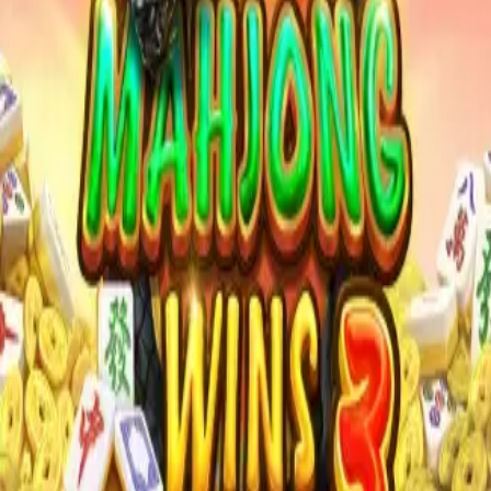
belanja online yang mudah diakses kapan saja.
Selain menawarkan harga hemat setiap hari,
MCDTOTO juga menghadirkan berbagai promo
menarik yang membantu pelanggan mendapatkan
produk favorit dengan penawaran terbaik. Proses
transaksi yang cepat dan aman membuat
pengalaman belanja menjadi lebih nyaman tanpa
ribet. Ditambah dengan layanan pengiriman yang
cepat, pelanggan dapat menikmati produk pilihan
mereka dengan lebih mudah dan efisien.
MCDTOTO terus berkomitmen memberikan
pelayanan terbaik melalui platform yang modern dan
user friendly. Dengan dukungan sistem belanja yang
aman serta pilihan produk yang lengkap, MCDTOTO
menjadi pilihan tepat untuk menikmati pengalaman
belanja online terbaik di Jakarta setiap hari.
Lihat Semua