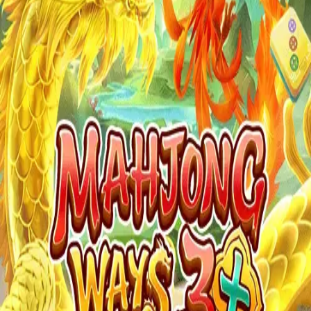
belanja online yang mudah diakses kapan saja.
Selain menawarkan harga hemat setiap hari,
MCDTOTO juga menghadirkan berbagai promo
menarik yang membantu pelanggan mendapatkan
produk favorit dengan penawaran terbaik. Proses
transaksi yang cepat dan aman membuat
pengalaman belanja menjadi lebih nyaman tanpa
ribet. Ditambah dengan layanan pengiriman yang
cepat, pelanggan dapat menikmati produk pilihan
mereka dengan lebih mudah dan efisien.
MCDTOTO terus berkomitmen memberikan
pelayanan terbaik melalui platform yang modern dan
user friendly. Dengan dukungan sistem belanja yang
aman serta pilihan produk yang lengkap, MCDTOTO
menjadi pilihan tepat untuk menikmati pengalaman
belanja online terbaik di Jakarta setiap hari.
Lihat Semua