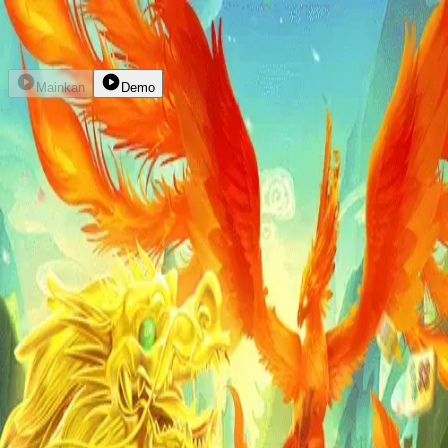
Daftar
Masuk
Mainkan
Demo
MAHJONG WAYS 3+
fivegaming
kembali
MCDTOTO | Platform
Belanja Online di Jakarta
Harga Hemat Setiap Hari
MCDTOTO hadir sebagai platform belanja online
modern yang memberikan pengalaman shopping
nyaman, praktis, dan terpercaya untuk masyarakat
Jakarta. Dengan berbagai pilihan produk mulai dari
fashion, kebutuhan rumah tangga, aksesoris, hingga
produk lifestyle terbaru, MCDTOTO menjadi solusi