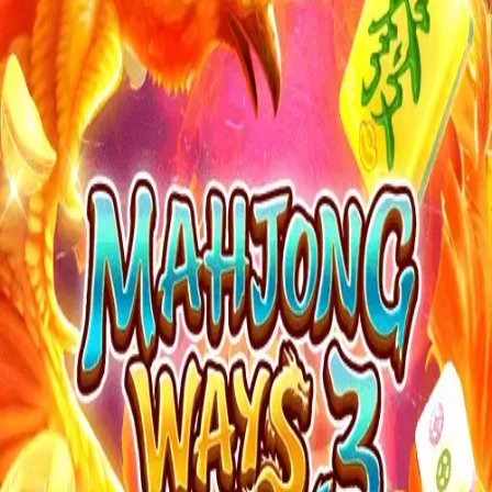
belanja online yang mudah diakses kapan saja.
Selain menawarkan harga hemat setiap hari,
MCDTOTO juga menghadirkan berbagai promo
menarik yang membantu pelanggan mendapatkan
produk favorit dengan penawaran terbaik. Proses
transaksi yang cepat dan aman membuat
pengalaman belanja menjadi lebih nyaman tanpa
ribet. Ditambah dengan layanan pengiriman yang
cepat, pelanggan dapat menikmati produk pilihan
mereka dengan lebih mudah dan efisien.
MCDTOTO terus berkomitmen memberikan
pelayanan terbaik melalui platform yang modern dan
user friendly. Dengan dukungan sistem belanja yang
aman serta pilihan produk yang lengkap, MCDTOTO
menjadi pilihan tepat untuk menikmati pengalaman
belanja online terbaik di Jakarta setiap hari.
Lihat Semua