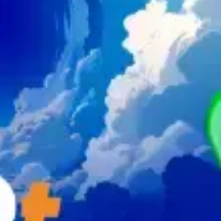
y. Dengan dukungan sistem belanja yang aman serta
ik di Jakarta setiap hari.