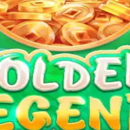
rbaik melalui platform yang modern dan user friendl
 tepat untuk menikmati pengalaman belanja online terba