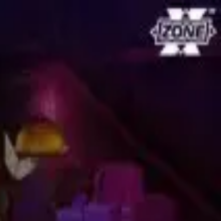
 Hemat Setiap Hari
is, dan terpercaya untuk masyarakat Jakarta.
le terbaru, MCDTOTO menjadi solusi belanja online
embantu pelanggan mendapatkan produk favorit
h nyaman tanpa ribet. Ditambah dengan layanan