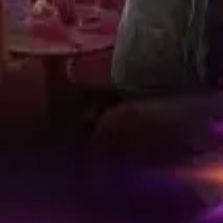
MCDTOTO terus berkomitmen memberikan pelayanan te
pilihan produk yang lengkap, MCDTOTO menjadi pilihan
Lihat Semua
home
explore
promo
dompet
livechat