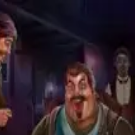
a Online di Jakarta Harga
rn yang memberikan pengalaman shopping nyaman, prakt
butuhan rumah tangga, aksesoris, hingga produk lifesty
TO juga menghadirkan berbagai promo menarik yang m
pat dan aman membuat pengalaman belanja menjadi lebi
oduk pilihan mereka dengan lebih mudah dan efisien.