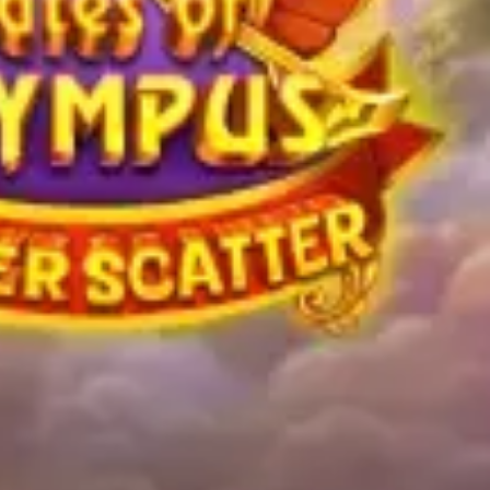
y. Dengan dukungan sistem belanja yang aman serta
ik di Jakarta setiap hari.