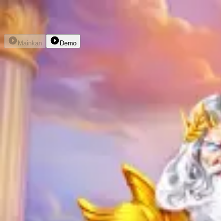
Daftar
Masuk
Mainkan
Demo
Gates of Olympus Super Scatter
pragmatic
kembali
MCDTOTO | Platform Belanj
MCDTOTO hadir sebagai platform belanja online mode
Dengan berbagai pilihan produk mulai dari fashion, ke
yang mudah diakses kapan saja.
Selain menawarkan harga hemat setiap hari, MCDTO
dengan penawaran terbaik. Proses transaksi yang ce
pengiriman yang cepat, pelanggan dapat menikmati pr