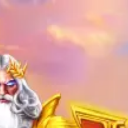
a Online di Jakarta Harga
rn yang memberikan pengalaman shopping nyaman, prakt
butuhan rumah tangga, aksesoris, hingga produk lifesty
TO juga menghadirkan berbagai promo menarik yang m
pat dan aman membuat pengalaman belanja menjadi lebi
oduk pilihan mereka dengan lebih mudah dan efisien.